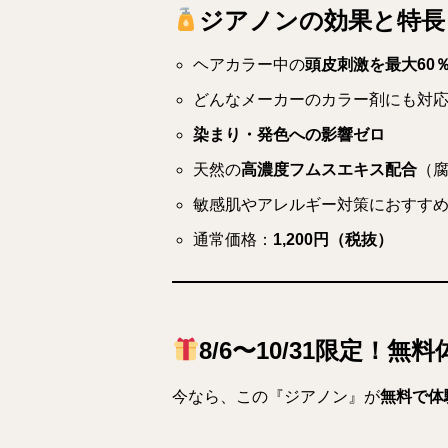
ジアノンの効果と特長
ヘアカラー中の
頭皮刺激を最大60
どんなメーカーのカラー剤にも対
染まり・発色への影響ゼロ
天然の
高濃度フムスエキス配合
（
敏感肌やアレルギー対策におすす
通常価格：
1,200円（税抜）
8/6〜10/31限定！
今なら、この『ジアノン』が
無料で体