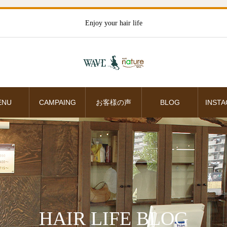
Enjoy your hair life
ENU
CAMPAING
お客様の声
BLOG
INST
HAIR LIFE BLOG