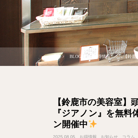
BLOG
お得情報
【鈴鹿
【鈴鹿市の美容室】
『ジアノン』を無料
ン開催中
2025.08.05
お得情報
お知らせ
コラム