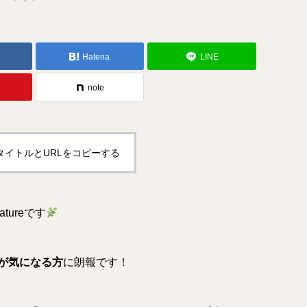
Hatena
LINE
note
タイトルとURLをコピーする
tureです
が気になる方
に朗報です！