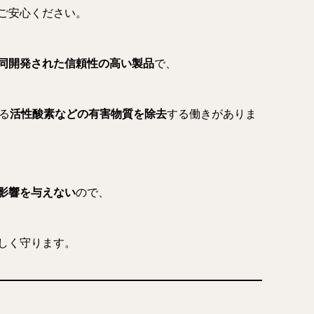
ご安心ください。
同開発された信頼性の高い製品
で、
る
活性酸素などの有害物質を除去
する働きがありま
影響を与えない
ので、
しく守ります。