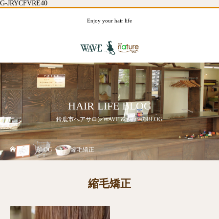
G-JRYCFVRE40
Enjoy your hair life
HAIR LIFE BLOG
鈴鹿市へアサロンWAVE & natureのBLOG
BLOG
縮毛矯正
縮毛矯正