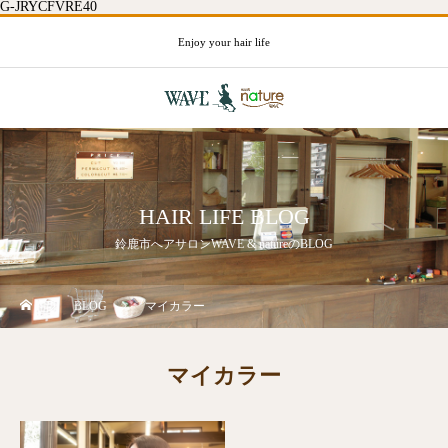
G-JRYCFVRE40
Enjoy your hair life
HAIR LIFE BLOG
鈴鹿市へアサロンWAVE & natureのBLOG
BLOG
マイカラー
マイカラー