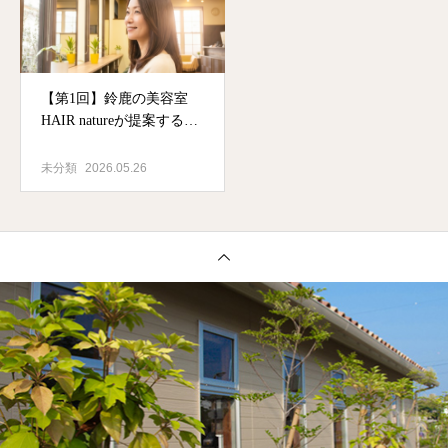
【第1回】鈴鹿の美容室
HAIR natureが提案する
「MY COLOR」とは？カ
ラーの常識を変える新メ
未分類
2026.05.26
ニュー