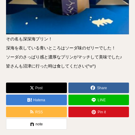
その名も深深海プリン！
深海を表している青いところはソーダ味のゼリーでした！
ソーダのさっぱり感と濃厚なプリンがマッチして美味でした♪
皆さんも沼津に行った時は食してください(^o^)
Post
Share
Hatena
LINE
RSS
Pin it
note