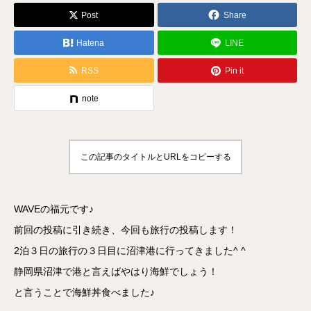
Post
Share
Hatena
LINE
RSS
Pin it
note
この記事のタイトルとURLをコピーする
WAVEの福元です♪
前回の投稿に引き続き、今回も旅行の投稿します！
2泊３日の旅行の３日目に沼津港に行ってきました^ ^
静岡県沼津で港と言えばやはり海鮮でしょう！
と言うことで海鮮丼食べました♪