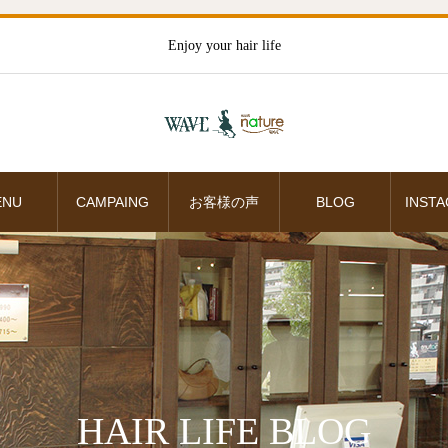
Enjoy your hair life
ENU
CAMPAING
お客様の声
BLOG
INST
HAIR LIFE BLOG